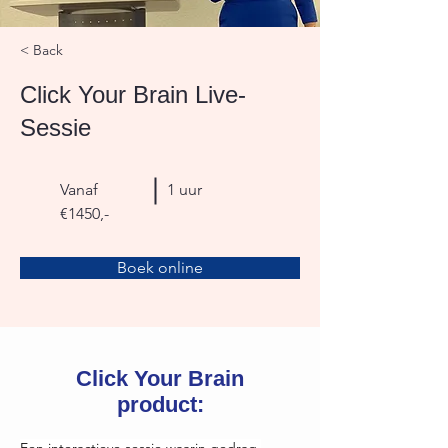
< Back
Click Your Brain Live-
Sessie
Vanaf
1 uur
€1450,-
Boek online
Click Your Brain
product:
Een interactieve sessie waarin gedrag 