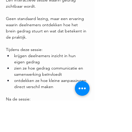
zichtbaar wordt.
Geen standaard lezing, maar een ervaring 
waarin deelnemers ontdekken hoe het 
brein gedrag stuurt en wat dat betekent in 
de praktijk.
Tijdens deze sessie:
krijgen deelnemers inzicht in hun 
eigen gedrag
zien ze hoe gedrag communicatie en 
samenwerking beïnvloedt
ontdekken ze hoe kleine aanpassingen 
direct verschil maken
Na de sessie:
kijken mensen anders naar gedrag
begrijpen ze beter wat er gebeurt in 
interactie
en kunnen ze dit direct toepassen in 
hun werk